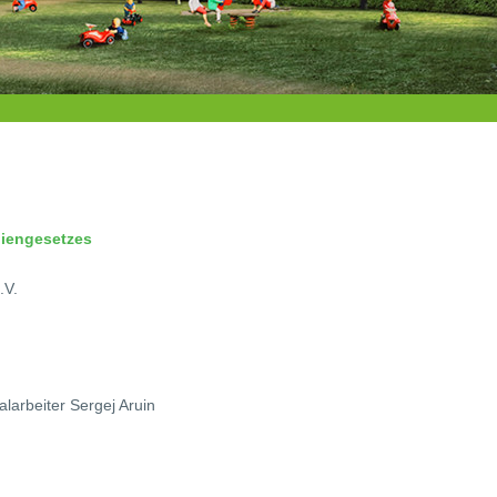
diengesetzes
.V.
larbeiter Sergej Aruin